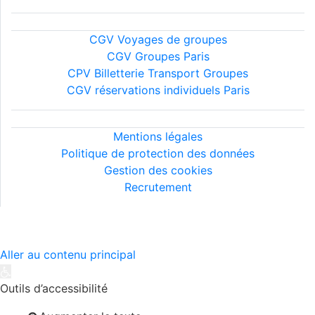
Conditions générales
CGV Voyages de groupes
CGV Groupes Paris
CPV Billetterie Transport Groupes
CGV réservations individuels Paris
Informations légales
Mentions légales
Politique de protection des données
Gestion des cookies
Recrutement
©2026 MIJE - Tous droits réservés..
Aller au contenu principal
Ouvrir la barre d’outils
Outils d’accessibilité