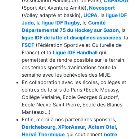
(Association Handisport de Paris)
,
CAPSAAA
(Sport Art Aventure Amitié)
,
Novosport
(Volley adapté et baskin),
UCPA
,
la
ligue IDF
Judo
,
la
ligue IDF Rugby
, le
Comité
Départemental 75 du Hockey sur Gazon
, la
ligue IDF de lutte et disciplines associées
, la
FSCF
(Fédération Sportive et Culturelle de
France) et la
Ligue IDF Handball
qui
permettent de rendre possible sur le terrain
ces temps sportifs d’animations toute la
semaine avec les bénévoles des MIJE.
En collaboration avec les écoles, collèges et
centres de loisirs de Paris (
Ecole Moussy,
Collège Verlaine, Ecole Georges Gusdorf,
Ecole Neuve Saint Pierre, Ecole des Blancs
Manteaux…)
Enfin, merci à nos partenaires sponsors,
Derichebourg,
XPlorAssur
,
Actem’Otel
,
Hervé Thermique
qui soutiennent
notre