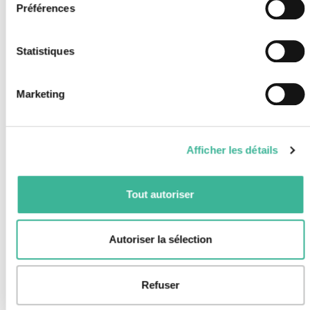
Préférences
Séjours d'intégration
Thèmes
Statistiques
Architecture
i
Arts
i
Marketing
Économie
i
Histoire
i
Nature & environnement
i
Afficher les détails
Sciences & technologie
i
Tout autoriser
Sport
i
Transport
Autoriser la sélection
Autocar
Train
Refuser
Avion