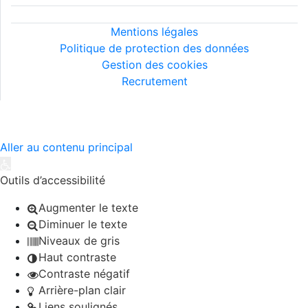
Informations légales
Mentions légales
Politique de protection des données
Gestion des cookies
Recrutement
©2026 MIJE - Tous droits réservés..
Aller au contenu principal
Ouvrir la barre d’outils
Outils d’accessibilité
Augmenter le texte
Diminuer le texte
Niveaux de gris
Haut contraste
Contraste négatif
Arrière-plan clair
Liens soulignés