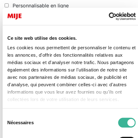
Personnalisable en ligne
Nouveau
Inclusif
Écoresponsable
Ce site web utilise des cookies.
Prix malins
Les cookies nous permettent de personnaliser le contenu et
Best of
les annonces, d'offrir des fonctionnalités relatives aux
médias sociaux et d'analyser notre trafic. Nous partageons
Cours de langues
également des informations sur l'utilisation de notre site
Automne -Noël
avec nos partenaires de médias sociaux, de publicité et
Sortie scolaire à la journée
d'analyse, qui peuvent combiner celles-ci avec d'autres
informations que vous leur avez fournies ou qu'ils ont
Tarifs exclusifs
collectées lors de votre utilisation de leurs services.
Classe verte
Classe de découverte
Sélection
Nécessaires
Classe de mer
du
consentement
Europe de la paix