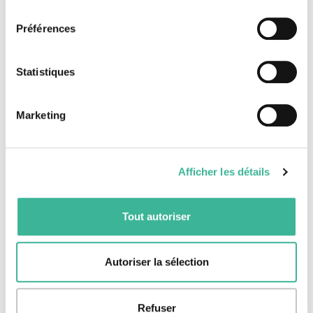
consentement
DEMANDER UN DEVIS
Préférences
Tarifs TOUT COMPRIS comprenant les visites programmées (hors
Statistiques
régie) sur la base de 53 participants payants, valables jusqu'au
30/06/2025.
Marketing
Ce séjour comprend :
Le transport A/R en autocar depuis l’établissement
Afficher les détails
scolaire.
Les activités et les frais d'entrée dans les musées ou
sur les sites au programme, les services de guide pour
Tout autoriser
les visites guidées prévues. Exception : les visites
notées par une étoile* ne sont pas incluses, elles
Autoriser la sélection
doivent faire l'objet d'une régie d'avance organisée
par le gestionnaire et sont payables sur place.
Le logement et la restauration selon la formule
Refuser