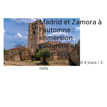
©2026 MIJE - Tous droits réservés..
Madrid et Zamora à
l'automne :
immersion
culturelle et
artistique
Avion - Famille d’accueil
4 jours / 3
nuits
DEMANDER UN DEVIS