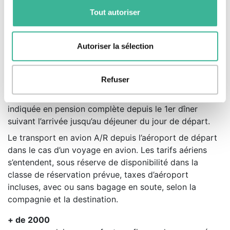
Tout autoriser
Les activités et les frais d'entrée dans les musées ou
sur les sites au programme, les services de guide pour
les visites guidées prévues. Exception : les visites
Autoriser la sélection
notées par une étoile* ne sont pas incluses, elles
doivent faire l'objet d'une régie d'avance organisée
Refuser
par le gestionnaire et sont payables sur place.
Le logement et la restauration selon la formule
indiquée en pension complète depuis le 1er dîner
suivant l’arrivée jusqu’au déjeuner du jour de départ.
Le transport en avion A/R depuis l’aéroport de départ
dans le cas d’un voyage en avion. Les tarifs aériens
s’entendent, sous réserve de disponibilité dans la
classe de réservation prévue, taxes d’aéroport
incluses, avec ou sans bagage en soute, selon la
compagnie et la destination.
+ de 2000