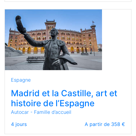
Espagne
Madrid et la Castille, art et
histoire de l’Espagne
Autocar - Famille d’accueil
4
jours
A partir de 358 €