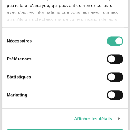
publicité et d'analyse, qui peuvent combiner celles-ci
Linkedin
avec d'autres informations que vous leur avez fournies
ou qu'ils ont collectées lors de votre utilisation de leurs
services.
Sélection
Nécessaires
du
A partir de
502 €
/pers.
consentement
PERSONNALISEZ CE SÉJOUR AVEC VOTRE
Préférences
CONSEILLÈRE
Statistiques
DEMANDER UN DEVIS
Marketing
Tarifs TOUT COMPRIS comprenant les visites programmées (hors
régie) sur la base de 53 participants payants.
Afficher les détails
Ce séjour comprend :