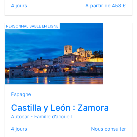
4
jours
A partir de 453 €
PERSONNALISABLE EN LIGNE
Espagne
Castilla y León : Zamora
Autocar - Famille d’accueil
4
jours
Nous consulter