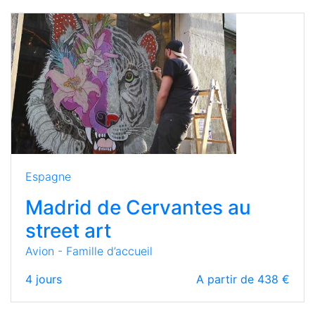
Espagne
Madrid de Cervantes au
street art
Avion - Famille d’accueil
4
jours
A partir de 438 €