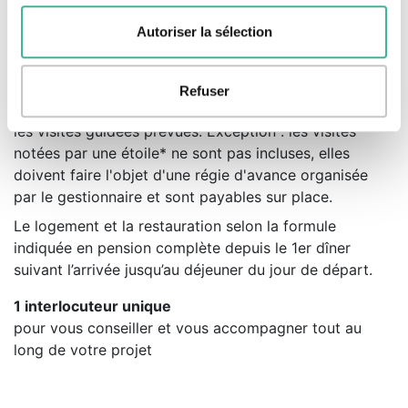
sont soumis aux conditions de validité imposées par
Autoriser la sélection
les transporteurs : SNCF, DB, Eurostar, Téoz,
Trenitalia…
Les activités et les frais d'entrée dans les musées ou
Refuser
sur les sites au programme, les services de guide pour
les visites guidées prévues. Exception : les visites
notées par une étoile* ne sont pas incluses, elles
doivent faire l'objet d'une régie d'avance organisée
par le gestionnaire et sont payables sur place.
Le logement et la restauration selon la formule
indiquée en pension complète depuis le 1er dîner
suivant l’arrivée jusqu’au déjeuner du jour de départ.
1 interlocuteur unique
pour vous conseiller et vous accompagner tout au
long de votre projet