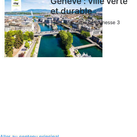
Genève : ville verte
et durable
Train - Auberge de jeunesse
3
jours / 2 nuits
DEMANDER UN DEVIS
DEMANDER UN DEVIS
Aller au contenu principal