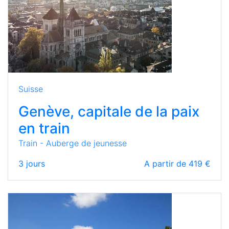
Suisse
Genève, capitale de la paix
en train
Train - Auberge de jeunesse
3
jours
A partir de 419 €