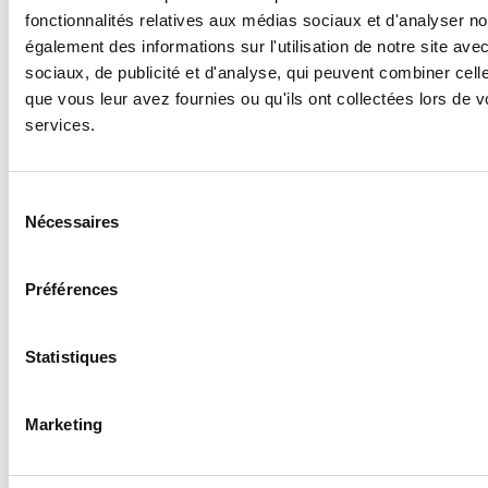
valable en Croatie.
fonctionnalités relatives aux médias sociaux et d'analyser no
Monnaie :
euro
également des informations sur l'utilisation de notre site av
sociaux, de publicité et d'analyse, qui peuvent combiner cell
Pour en savoir plus :
que vous leur avez fournies ou qu'ils ont collectées lors de vo
Ambassade : 7, square Thiers – 75016 Paris–
services.
Tél : 01.53.70.02.80
Office du Tourisme :
http://fr.mvep.hr/
–
Sélection
https://www.tourismecroatie.fr/
Nécessaires
du
Auteur/autrice
consentement
Préférences
mbernard-at-mijecom
Statistiques
Danemark
Marketing
Pour les majeurs :
Carte nationale d’identité
ou passeport individuel en cours de validité