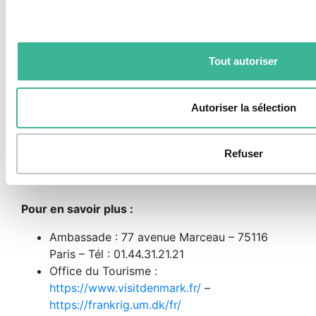
Pour les mineurs :
les élèves doivent en plus
présenter le formulaire “Autorisation de sortie
du territoire” (accompagné des justificatifs
d’identité du parent signataire, titulaire de
Tout autoriser
l’autorité parentale)
Santé : Aucun vaccin obligatoire
.
Se munir
de la Carte européenne d’assurance
Autoriser la sélection
maladie à demander auprès de votre
CPAM.
Consulter
“
AMELI”
Monnaie :
Couronne Danoise ou Krone
Refuser
Pour en savoir plus :
Ambassade : 77 avenue Marceau – 75116
Paris – Tél : 01.44.31.21.21
Office du Tourisme :
https://www.visitdenmark.fr/
–
https://frankrig.um.dk/fr/