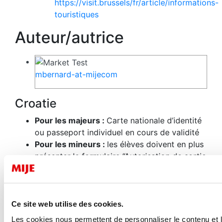
https://visit.brussels/fr/article/informations-
touristiques
Auteur/autrice
mbernard-at-mijecom
Croatie
Pour les majeurs :
Carte nationale d’identité
ou passeport individuel en cours de validité
Pour les mineurs :
les élèves doivent en plus
présenter le formulaire “Autorisation de sortie
du territoire” (accompagné des justificatifs
d’identité du parent signataire, titulaire de
l’autorité parentale)
Santé : Aucun vaccin obligatoire
. La carte
Ce site web utilise des cookies.
européenne d’assurance maladie n’est pas
Les cookies nous permettent de personnaliser le contenu et l