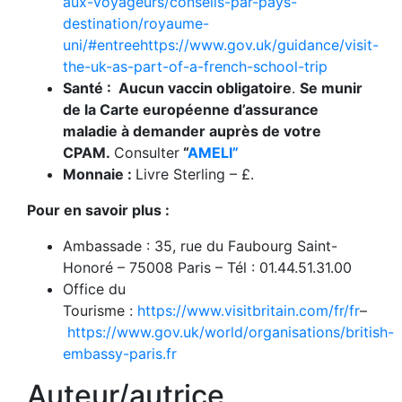
aux-voyageurs/conseils-par-pays-
destination/royaume-
uni/#entree
https://www.gov.uk/guidance/visit-
the-uk-as-part-of-a-french-school-trip
Santé : Aucun vaccin obligatoire
.
Se munir
de la Carte européenne d’assurance
maladie à demander auprès de votre
CPAM.
Consulter
“
AMELI”
Monnaie :
Livre Sterling – £.
Pour en savoir plus :
Ambassade : 35, rue du Faubourg Saint-
Honoré – 75008 Paris – Tél : 01.44.51.31.00
Office du
Tourisme :
https://www.visitbritain.com/fr/fr
–
https://www.gov.uk/world/organisations/british-
embassy-paris.fr
Auteur/autrice