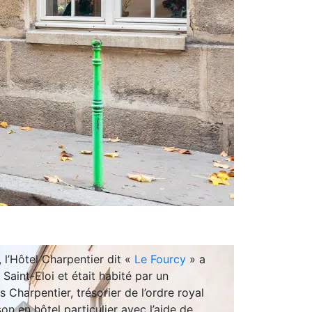
, l’Hôtel Charpentier dit «
Le Fourcy
» a
 Saint-Eloi et était habité par un
s Charpentier, trésorier de l’ordre royal
on en hôtel particulier avec l’aide de