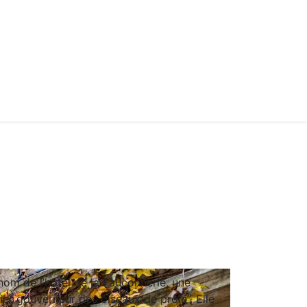
nom de l’hôtel de la Fauconnerie, une
ier gouverneur des oiseaux de proie”. Elle