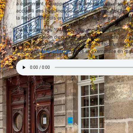
a également été appelé « rue des Fauconniers », « ru
accueilli des béguines au sein du couvent de l’Ave 
la Révolution puis en collège, en marché couvert, en
Dans les années 1940, tous les immeubles des numé
de la rénovation du quartier devenu insalubre. Seul
par la Ville de Paris aux MIJE pour en faire un lieu 
aujourd’hui
une auberge
pilote et exemplaire en ma