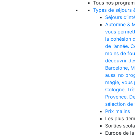
Tous nos progra
Types de séjours 
Séjours d’int
Automne & M
vous permette
la cohésion d
de l’année. C
moins de foul
découvrir des
Barcelone, M
aussi no pro
magie, vous 
Cologne, Trè
Provence. De
sélection de
Prix malins
Les plus de
Sorties scola
Europe de la