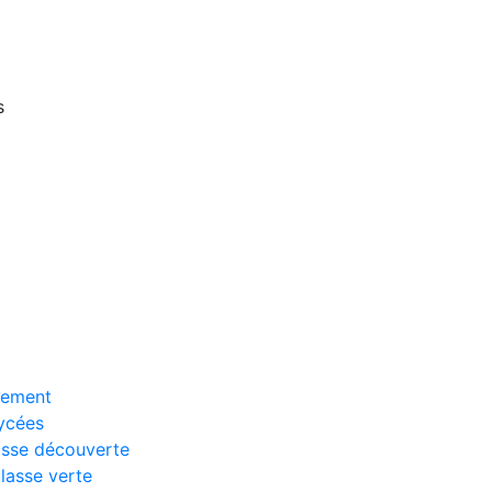
s
ssement
lycées
asse découverte
Classe verte