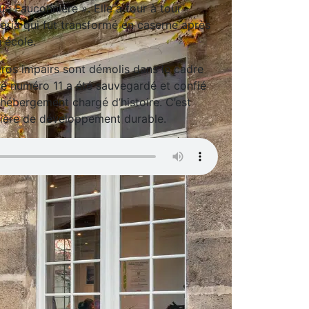
e Fauconnière ». Elle a tour à tour
Maria qui fut transformé en caserne après
 école.
ros impairs sont démolis dans le cadre
 le numéro 11 a été sauvegardé et confié
d’hébergement chargé d’histoire. C’est
tière de développement durable.