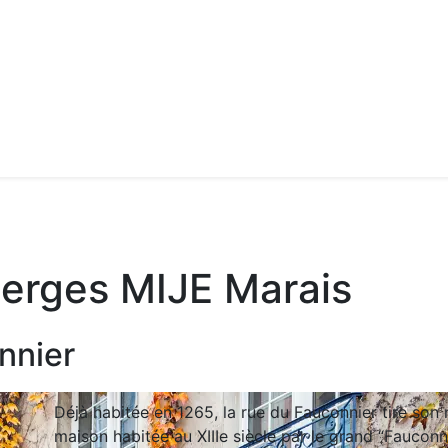
berges MIJE Marais
nnier
Déjà habitée en 1265, la rue du Fauconnier tire son 
maison habitée au XIIIe siècle par le grand “Fauconn