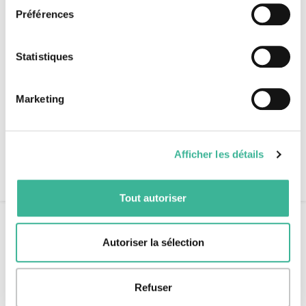
Préférences
Partenaires institutionnels
Labels & agréments
Recrutement
Statistiques
Espace presse
Espace client
Marketing
+33 (0)1 42 74 23 45
/
Afficher les détails
RDV
Tout autoriser
Accueil
Do you have luggage storage?
Autoriser la sélection
B
Do you have luggage storage?
Refuser