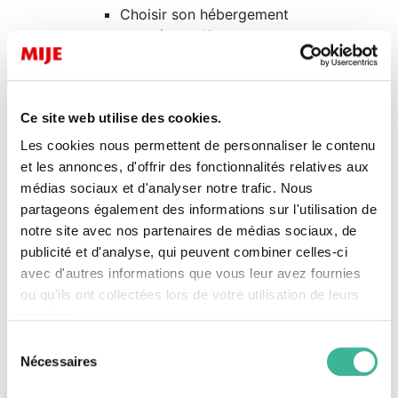
Choisir son hébergement
Jeux éducatifs
Témoignages d’enseignants
Auberges de jeunesse
Auberges de jeunesse à Paris
Ce site web utilise des cookies.
Tarifs Groupes
Réservation Groupes
Les cookies nous permettent de personnaliser le contenu
Réservation individuelle
et les annonces, d'offrir des fonctionnalités relatives aux
Animations MIJE Marais
médias sociaux et d'analyser notre trafic. Nous
Concept des Maisons MIJE
partageons également des informations sur l'utilisation de
Label Clef Verte
notre site avec nos partenaires de médias sociaux, de
Location de salles à Paris
publicité et d'analyse, qui peuvent combiner celles-ci
FAQ Auberges MIJE Marais
avec d'autres informations que vous leur avez fournies
Transport de groupes
ou qu'ils ont collectées lors de votre utilisation de leurs
Nous découvrir
services.
Actualités
Sélection
Association MIJE
Nécessaires
du
Nos engagements
consentement
Notre gouvernance