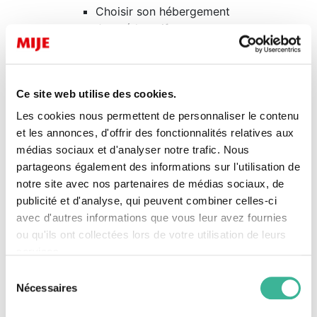
Choisir son hébergement
Jeux éducatifs
Témoignages d’enseignants
Auberges de jeunesse
Auberges de jeunesse à Paris
Ce site web utilise des cookies.
Tarifs Groupes
Réservation Groupes
Les cookies nous permettent de personnaliser le contenu
Réservation individuelle
et les annonces, d'offrir des fonctionnalités relatives aux
Animations MIJE Marais
médias sociaux et d'analyser notre trafic. Nous
Concept des Maisons MIJE
partageons également des informations sur l'utilisation de
Label Clef Verte
notre site avec nos partenaires de médias sociaux, de
Location de salles à Paris
publicité et d'analyse, qui peuvent combiner celles-ci
FAQ Auberges MIJE Marais
avec d'autres informations que vous leur avez fournies
Transport de groupes
ou qu'ils ont collectées lors de votre utilisation de leurs
Nous découvrir
services.
Actualités
Sélection
Association MIJE
Nécessaires
du
Nos engagements
consentement
Notre gouvernance