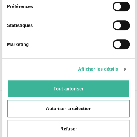
Préférences
Partenaires institutionnels
Labels & agréments
Recrutement
Statistiques
Espace presse
Espace client
Marketing
+33 (0)1 42 74 23 45
/
Afficher les détails
RDV
Tout autoriser
Accueil
A quelle heure les chambres sont-elles
Autoriser la sélection
disponibles ?
Refuser
B