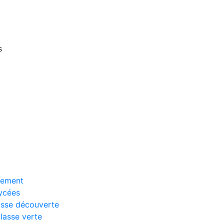
s
ssement
lycées
asse découverte
Classe verte