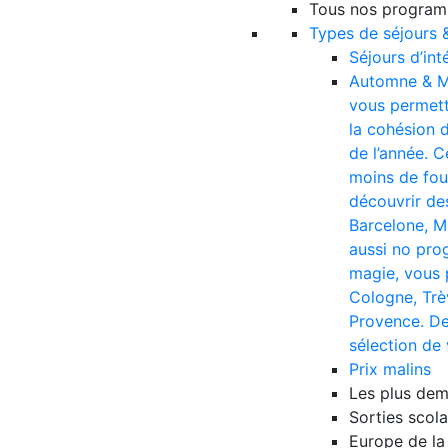
Tous nos progra
Types de séjours 
Séjours d’int
Automne & M
vous permette
la cohésion d
de l’année. C
moins de foul
découvrir des
Barcelone, M
aussi no pro
magie, vous 
Cologne, Trè
Provence. De
sélection de
Prix malins
Les plus de
Sorties scola
Europe de la