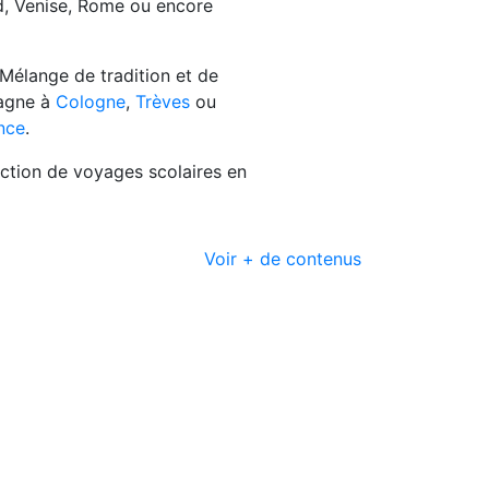
d, Venise, Rome ou encore
 M
élange de tradition et de
magne à
Cologne
,
Trèves
ou
nce
.
ction de voyages scolaires en
Voir + de contenus